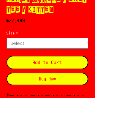
TEE / KITTEN
Price
¥37,400
Size
*
Add to Cart
Buy Now
𐙚─ ・┈ ・ ─ ・┈ ─ ・┈ ・ ─ ・┈ ・
─ ・┈ ・
𓀴 ASHLEY WILLIAMS (アシュリーウィリア
ムス)
Based in 🇬🇧 London
Designer : Ashley Williams
Since 𓐩 2013