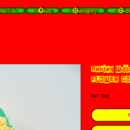
╭⁽˙͡ᵕ˙⁾╮
 Shop
 Category
 Con
Ashley Wil
FLOWER C
Price
¥47,300