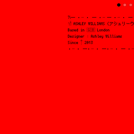
𐙚─ ・┈ ・ ─ ・┈ ─ ・┈ ・ ─
𓀴 ASHLEY WILLIAMS (アシュ
Based in 🇬🇧 London
Designer : Ashley Williams
Since 𓐩 2013
・┈ ・ ─・┈ ・ ─・┈ ・ ─ ・┈