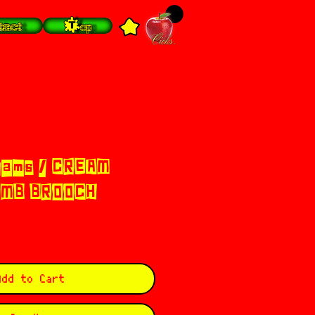
tact
Top
liams / CREAM
OMB BROOCH
Add to Cart