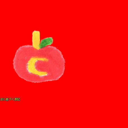
法に基づく表記