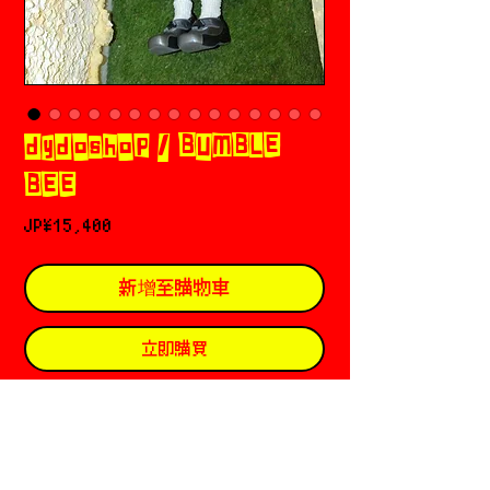
dydoshop / BUMBLE
BEE
價
JP¥15,400
格
新增至購物車
立即購買
ৎ୭𝄞 dydoshop (ダイドーショップ）
Based in Seoul 🇰🇷
Designer: Doyun Ha
Since 2020