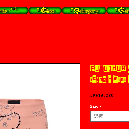
s╭⁽˙͡ᵕ˙⁾╮
 Shop
 Category
 Con
FUGUIHUA /
icing - mini
價
JP¥10,230
格
Size
*
選擇