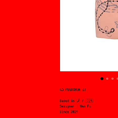
꒰ఎ FUGUIHUA ໒꒱
Based in 🗾 / 🇨🇳
Designer : Wen Fu
Since 2021