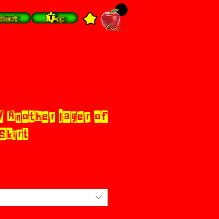
tact
Top
 Another layer of
 Skirt