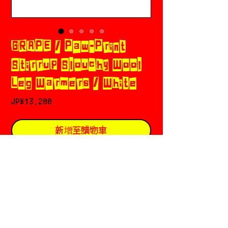
GRAPE / Paw-Print
Stirrup Slouchy Wool
Leg Warmers / White
價
JP¥13,200
格
新增至購物車
立即購買
サイズガイド
🐾 ONE SIZE ONLY 🐾