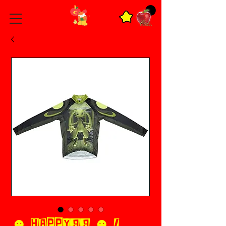
☻ HAPPY99 ☻ /