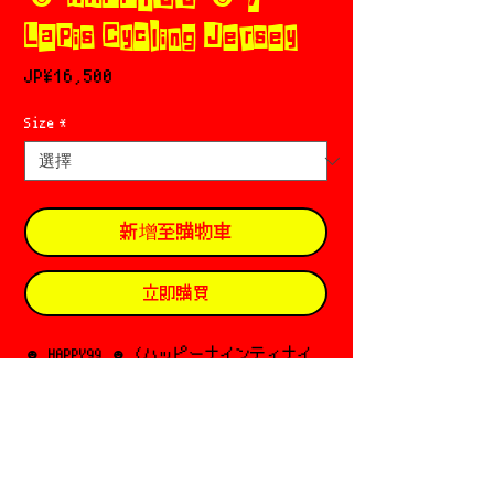
Lapis Cycling Jersey
價
JP¥16,500
格
Size
*
新增至購物車
立即購買
☻ HAPPY99 ☻ (ハッピーナインティナイ
ン)
Based in NYC
Designer: Nathalie & Dom⌌⌈╹므╹⌉⌏
Since 2018