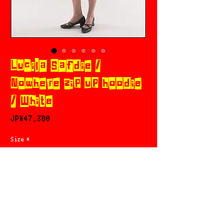
Lucila Safdie /
Nowhere zip up hoodie
/ White
價
JP¥47,300
格
Size
*
新增至購物車
立即購買