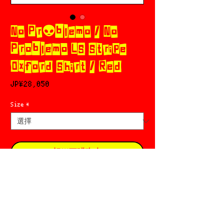
No Pr👽blemo / No
Problemo LS Stripe
Oxford Shirt / Red
價
JP¥28,050
格
Size
*
新增至購物車
立即購買
サイズガイド