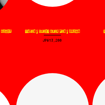
L HOUSE
YVMIN / DAISY HAIR PIN / BROWN
제품보기
가격
JP¥13,200