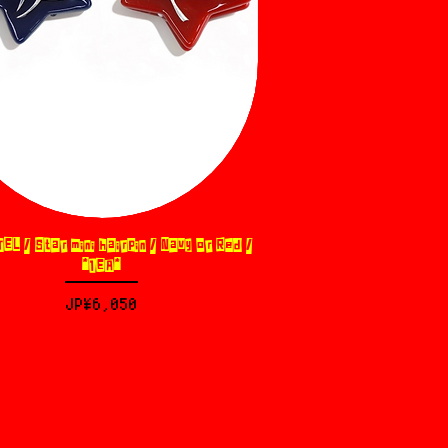
L / Star mini hairpin / Navy or Red /
제품보기
*1EA*
가격
JP¥6,050