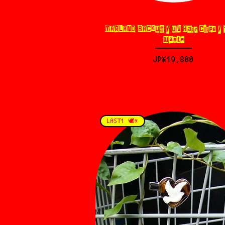
MARLAND BACKUS / UV Hair Clips / 
제품보기
Waste
가격
JP¥19,800
LAST1 🕊️*