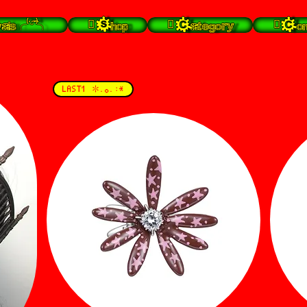
s╭⁽˙͡ᵕ˙⁾╮
 Shop
 Category
 Con
LAST1 ✽.｡.:*