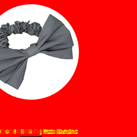
☁︎A☁︎L☁︎O☁︎M ☁︎ / Lumos Scrunchie
제품보기