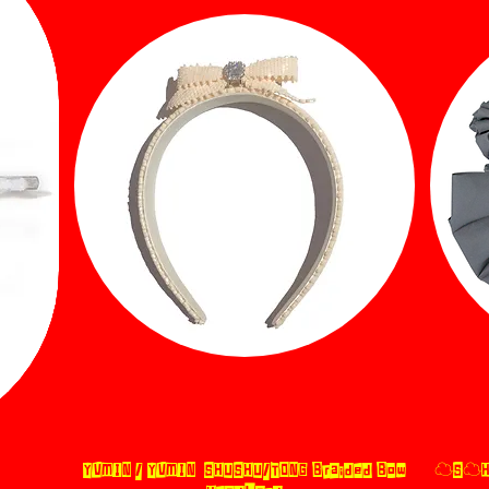
YVMIN / YVMIN×SHUSHU/TONG Braided Bow
☁︎S☁︎H
제품보기