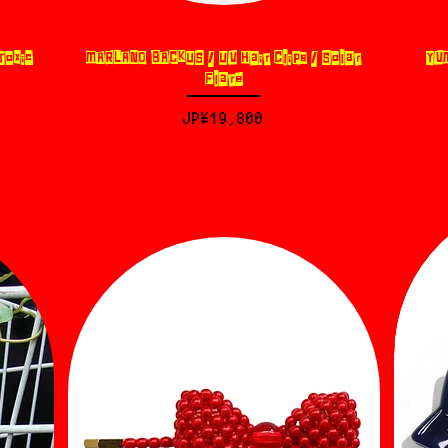
Toxic
MARLAND BACKUS / UV Hair Clips / Solar
YVM
제품보기
Flare
가격
JP¥19,800