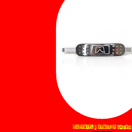
MOMENTEL / BANDAGE hairpin
제품보기