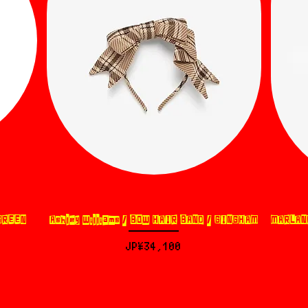
GREEN
Ashley Williams / BOW HAIR BAND / GINGHAM
MARLAND
제품보기
가격
JP¥34,100