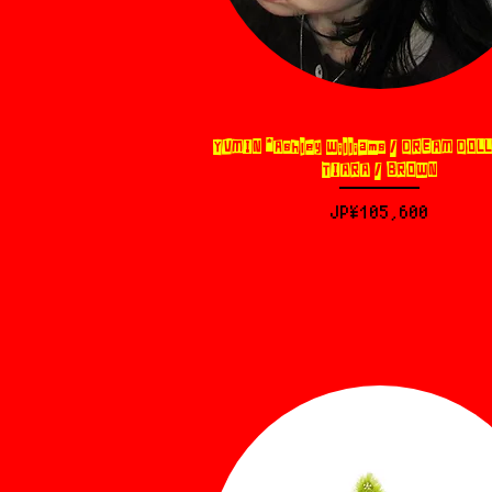
YVMIN *Ashley Williams / DREAM DOL
제품보기
TIARA / BROWN
가격
JP¥105,600