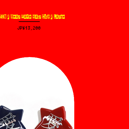
IN / Bear Face Hair Clip / Large
제품보기
가격
JP¥13,200