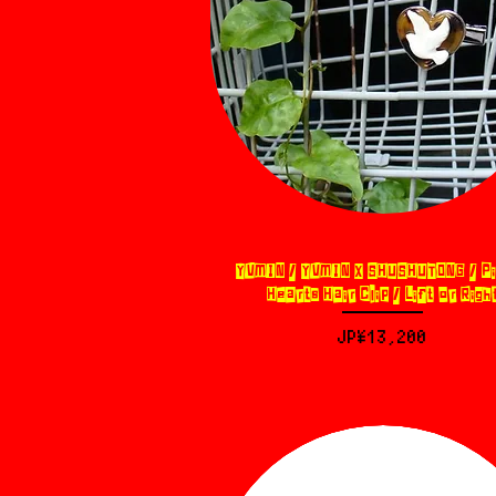
YVMIN / YVMIN X SHUSHUTONG / P
제품보기
Hearts Hair Clip / Lift or Righ
가격
JP¥13,200