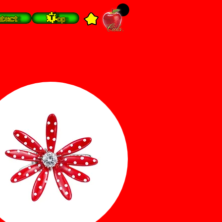
tact
Top