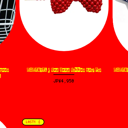
igeon
MOMENTEL / Red Bead Ribbon Hair Pin
MOMENTE
제품보기
t
가격
JP¥4,950
LAST1 𝄞