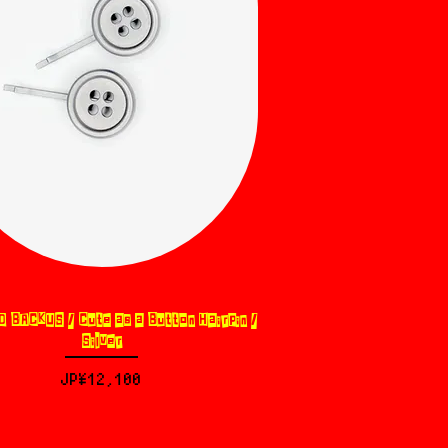
 BACKUS / Cute as a Button Hairpin /
제품보기
Silver
가격
JP¥12,100