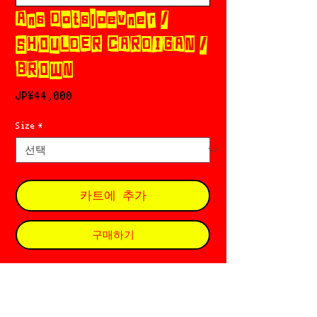
Ans Dotsloevner /
SHOULDER CARDIGAN /
BROWN
가
JP¥44,000
격
Size
*
카트에 추가
구매하기
Ans Dotsloevner 𓊈アンス ドッツローヴナ
ー𓊉 󠁱
Based in 🗾