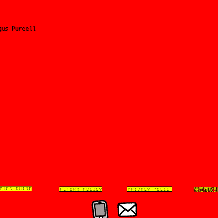
gus Purcell
特定商取引
PING GUIDE
RETURN POLICY
PRIVACY POLICY