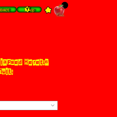
tact
Top
lapsed Heretic
Multi