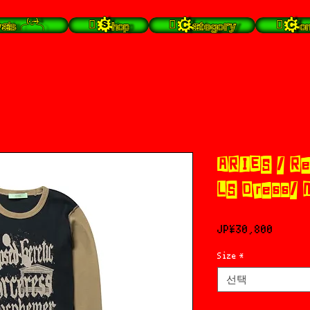
s╭⁽˙͡ᵕ˙⁾╮
 Shop
 Category
 Con
ARIES / Re
LS Dress/ 
가
JP¥30,800
격
Size
*
선택