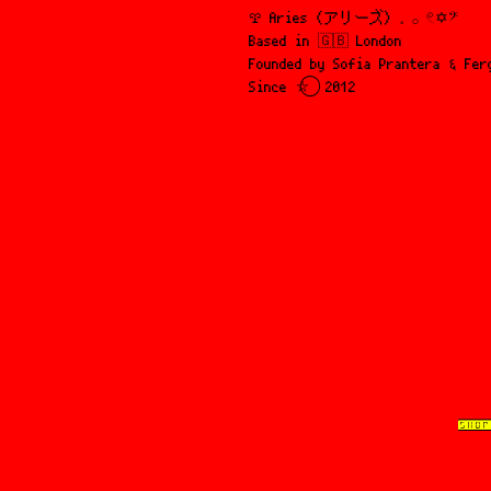
𖣲 Aries (アリーズ) 𓈒 𓂂 𓏲✡︎𝄢
Based in 🇬🇧 London
Founded by Sofia Prantera ६ Fer
Since ⛦⃝ 2012
SHOP