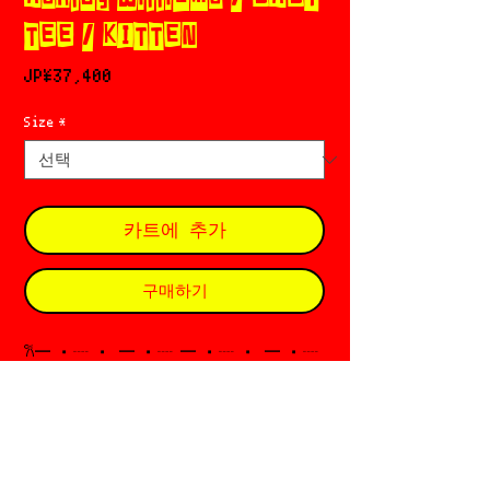
TEE / KITTEN
가
JP¥37,400
격
Size
*
카트에 추가
구매하기
𐙚─ ・┈ ・ ─ ・┈ ─ ・┈ ・ ─ ・┈
・─ ・┈ ・
𓀴 ASHLEY WILLIAMS (アシュリーウィリア
ムス)
Based in 🇬🇧 London
Designer : Ashley Williams
Since 𓐩 2013