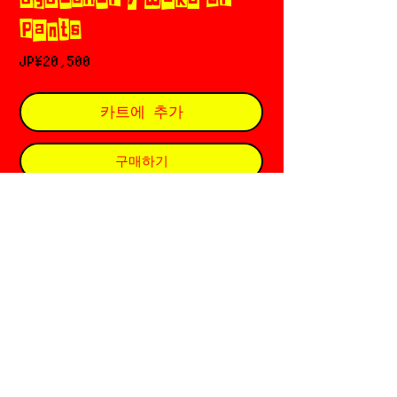
pants
가
JP¥20,500
격
카트에 추가
구매하기
ৎ୭𝄞 dydoshop (ダイドーショップ）
Based in Seoul 🇰🇷
Designer: Doyun Ha
Since 2020
特定商取引法に基づく表記
RETURN POLICY
PRIVACY POLICY
SHOPPING GUIDE
Chicks