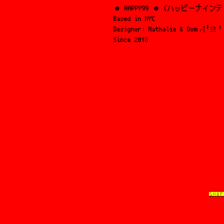
☻ HAPPY99 ☻ (ハッピーナイ
Based in NYC
Designer: Nathalie & Dom⌌⌈╹므╹
Since 2018
SHOP