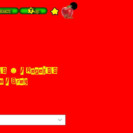
tact
Top
9 ☻ / Angel99
 / Grey