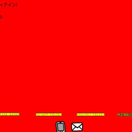
ンティナイン)
Lサイズ
ウエスト：43cm
⌉⌏
ヒップ：53cm
股上：37.5cm
総丈：115cm
特定商取引
PING GUIDE
RETURN POLICY
PRIVACY POLICY