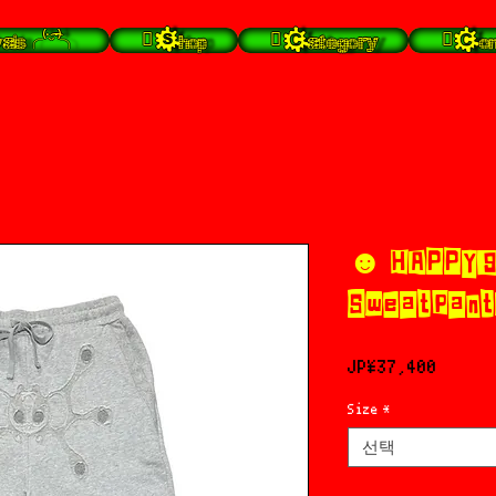
s╭⁽˙͡ᵕ˙⁾╮
 Shop
 Category
 Con
☻ HAPPY9
Sweatpants
가
JP¥37,400
격
Size
*
선택