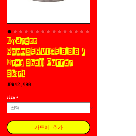
Nφdress ×
RoomSERVICE888 /
Gray Shell Puffer
Skirt
가
JP¥42,900
격
Size
*
카트에 추가