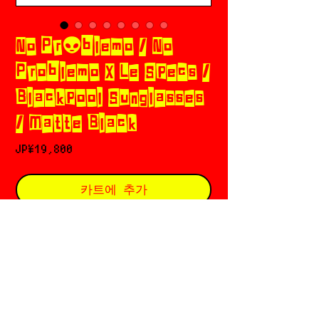
No Pr👽blemo / No
Problemo X Le Specs /
Blackpool Sunglasses
/ Matte Black
가
JP¥19,800
격
카트에 추가
구매하기
Matte Black / Smoke Tint
No Pr👽blemo (ノープロブレモ)