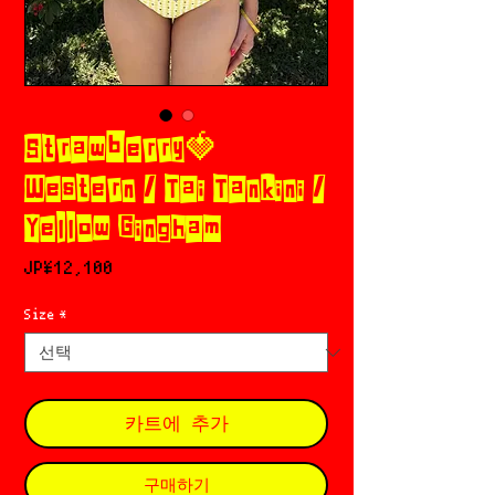
Strawberry🍓
Western / Tai Tankini /
Yellow Gingham
가
JP¥12,100
격
Size
*
카트에 추가
구매하기