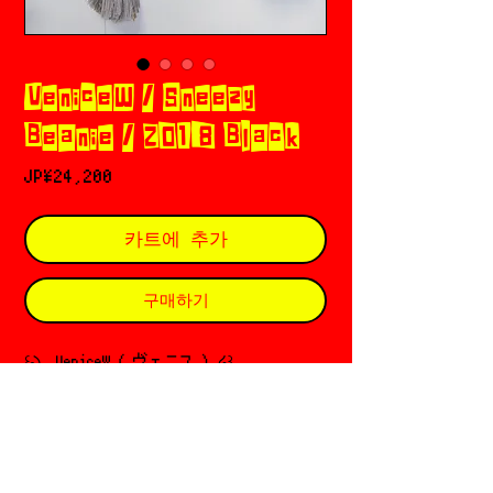
VeniceW / Sneezy
Beanie / 2018 Black
가
JP¥24,200
격
카트에 추가
구매하기
꒰ఎ VeniceW ( ヴェニス ) ໒꒱
Founded in 🇬🇧
Designer: Venice Wanakornkul / From
Thailand🇹🇭
Since 2018