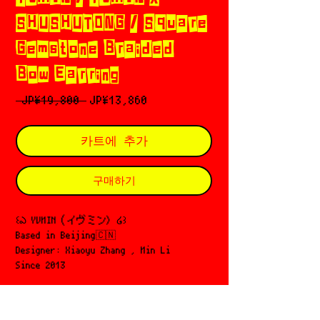
SHUSHUTONG / Square
Gemstone Braided
Bow Earring
일
할
 JP¥19,800 
JP¥13,860
반
인
가
가
카트에 추가
구매하기
꒰ఎ YVMIN（イヴミン) ໒꒱
Based in Beijing🇨🇳
Designer: Xiaoyu Zhang , Min Li
Since 2013
⁽⁽ଘ( ˊᵕˋ )ଓ⁾⁾ こちらの商品は一個売りとな