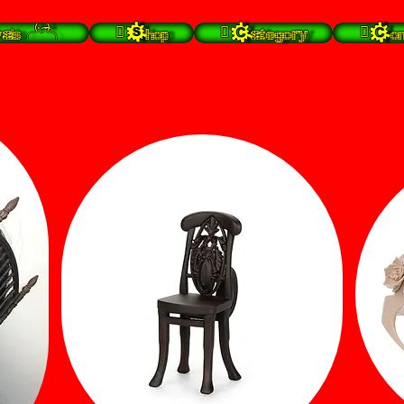
s╭⁽˙͡ᵕ˙⁾╮
 Shop
 Category
 Con