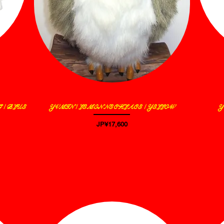
 / BLUE
YVMIN / LEMON NECKLACE / YELLOW
Y
제품보기
가격
JP¥17,600