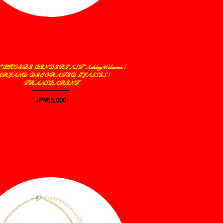
PHOEBE PENDERGAST*AshleyWiliams /
제품보기
ARLAND DECORATED GLASSES /
TRANSPARENT
가격
JP¥55,000