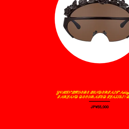
YVMIN*PHOEBE PENDERGAST*AshleyWi
제품보기
GARLAND DECORATED GLASSES /
가격
JP¥55,000