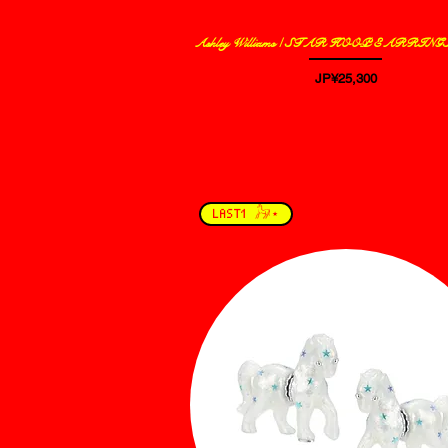
Ashley Williams / STAR HOOP EARRING
제품보기
가격
JP¥25,300
LAST1 𓃗⋆