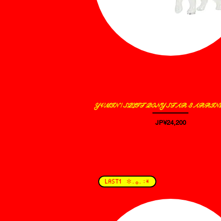
YVMIN / SPLIT PONY STAR EARRING
제품보기
가격
JP¥24,200
LAST1 ✽.｡.:*