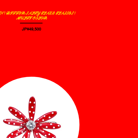
 / BITTER SALTY GLAZE GLASSES /
제품보기
MULTI COLOR
가격
JP¥49,500