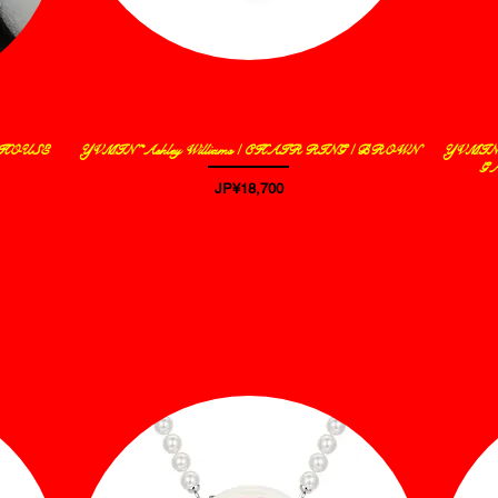
L HOUSE
YVMIN *Ashley Williams / CHAIR RING / BROWN
YVMIN*
제품보기
G
가격
JP¥18,700