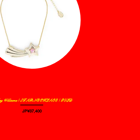
ley Williams / STAR NECKLACE / GOLD
제품보기
가격
JP¥37,400