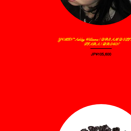
YVMIN *Ashley Williams / DREAM DOL
제품보기
TIARA / BROWN
가격
JP¥105,600