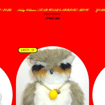
S / GOLD
Ashley Williams / STAR HOOP EARRINGS / PINK
YVMIN
제품보기
가격
JP¥25,300
LAST1 🍋