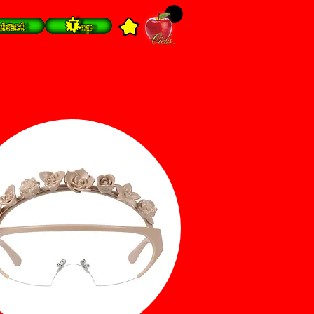
tact
Top