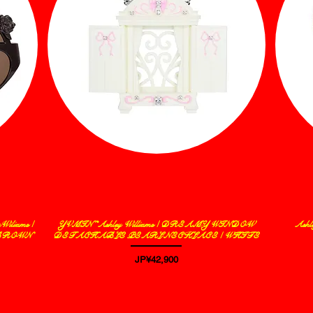
liams /
YVMIN *Ashley Williams / DREAMY WINDOW
Ash
제품보기
 BROWN
DETACHABLE PEARL NECKLACE / WHITE
가격
JP¥42,900