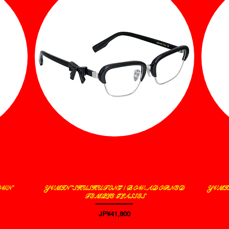
OWN
YVMIN *SHUSHUTONG / BOW-ADORNED
YVMIN
제품보기
TEMPLE GLASSES
가격
JP¥41,800