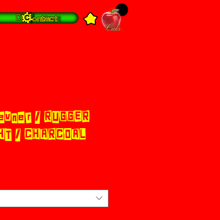
 Contact
evner / RUGGER
HT / CHARCOAL