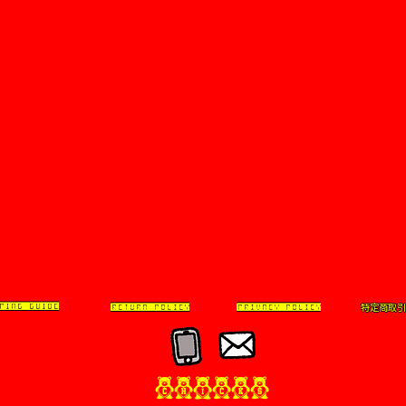
特定商取引
PING GUIDE
RETURN POLICY
PRIVACY POLICY
Chicks