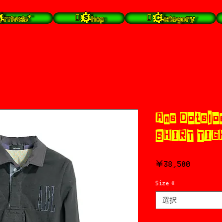
rrivals*
 Shop
 Category
Ans Dotslo
SHIRT TIG
価
￥38,500
格
Size
*
選択