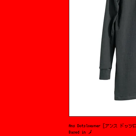
Ans Dotsloevner 𓊈アンス ドッツロ
Based in 🗾