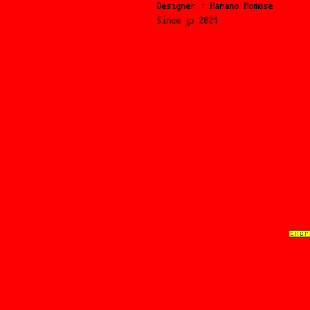
Designer : Hanano Momose
Since ℘ 2021
SHOP