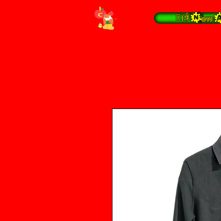
 (:ꀦ New A