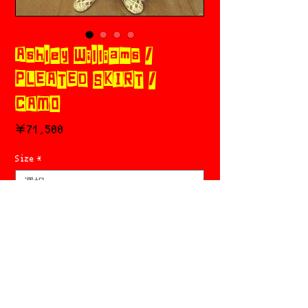
Ashley Williams /
PLEATED SKIRT /
CAMO
価
￥71,500
格
Size
*
Add to cart
今すぐ購入