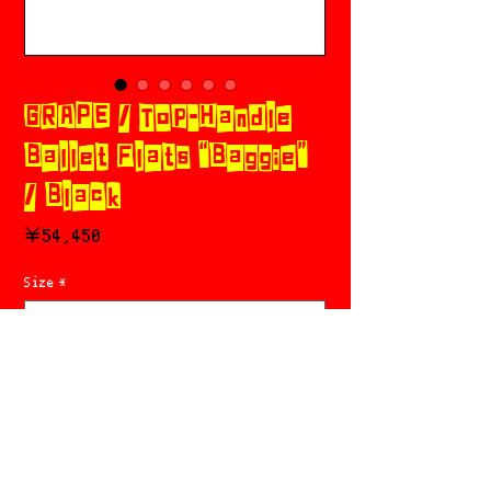
GRAPE / Top-Handle
Ballet Flats “Baggie”
/ Black
価
￥54,450
格
Size
*
Add to cart
今すぐ購入