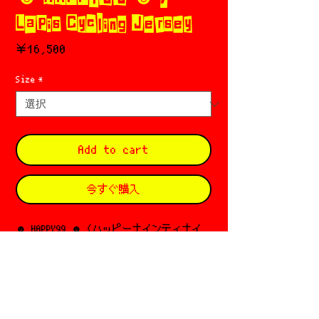
Lapis Cycling Jersey
価
￥16,500
格
Size
*
Add to cart
今すぐ購入
☻ HAPPY99 ☻ (ハッピーナインティナイ
ン)
Based in NYC
Designer: Nathalie & Dom⌌⌈╹므╹⌉⌏
Since 2018