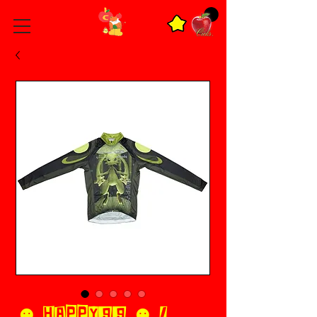
☻ HAPPY99 ☻ /