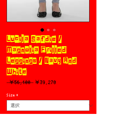
Lucila Safdie /
Magnolia Frilled
Leggings / Navy And
White
通
セ
 ￥56,100 
￥39,270
常
ー
価
ル
Size
*
格
価
格
Add to cart