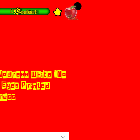
 Contact
Nodress White "No
g Eyes Printed
ress