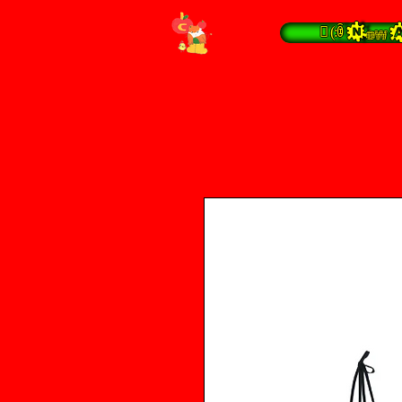
 (:ꀦ New A