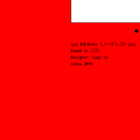
᧔o᧓ Nφdress (ノードレス) ᧔o᧓
Based in 🇨🇳
Designer: Luqi Yu
Since 2014