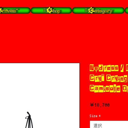
rrivals*
 Shop
 Category
Nφdress / 
Cry" Cryin
Camisole D
価
￥18,700
格
Size
*
選択