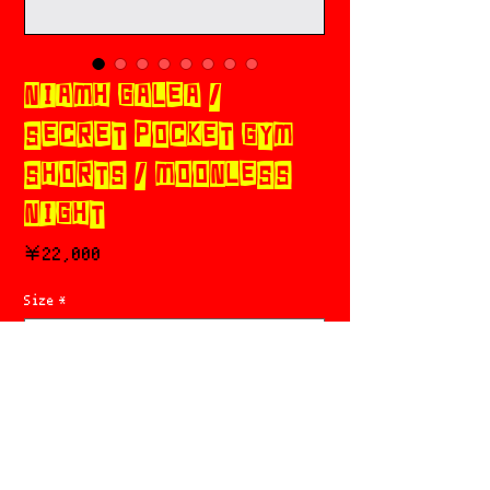
NIAMH GALEA /
SECRET POCKET GYM
SHORTS / MOONLESS
NIGHT
価
￥22,000
格
Size
*
Add to cart
今すぐ購入