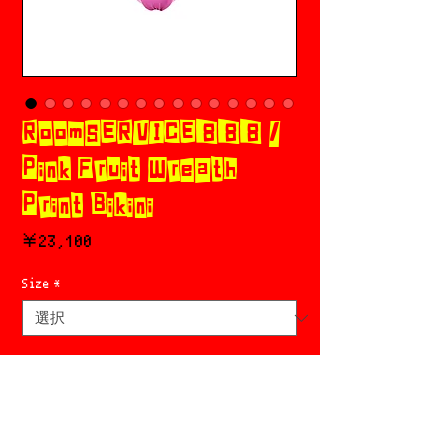
RoomSERVICE888 /
Pink Fruit Wreath
Print Bikini
価
￥23,100
格
Size
*
Add to cart
今すぐ購入