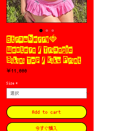
Strawberry🍓
Western / Triangle
Bikini Top / Kiku Print
価
￥11,000
格
Size
*
Add to cart
今すぐ購入